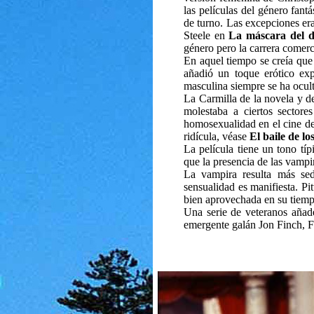
las películas del género fant
de turno. Las excepciones er
Steele en
La máscara del 
género pero la carrera comerci
En aquel tiempo
se creía que
añadió un toque erótico exp
masculina siempre se ha ocult
La Carmilla de la novela y de
molestaba a ciertos sector
homosexualidad en el cine de
ridícula, véase
El baile de l
La película tiene un tono tí
que la presencia de las vampi
La vampira resulta más sed
sensualidad es manifiesta. Pi
bien aprovechada en su tiemp
Una serie de veteranos añade
emergente galán Jon Finch, 