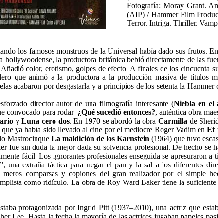
Fotografía: Moray Grant. Ame
(AIP) / Hammer Film Product
Terror. Intriga. Thriller. Vamp
tando los famosos monstruos de la Universal había dado sus frutos. En
a hollywoodense, la productora británica bebió directamente de las fuente
 Añadió color, erotismo, golpes de efecto. A finales de los cincuenta su
lero que animó a la productora a la producción masiva de títulos 
elas acabaron por desgastarla y a principios de los setenta la Hammer 
orzado director autor de una filmografía interesante (
Niebla en el
fue convocado para rodar
¿Qué sucedió entonces?
, auténtica obra maes
ario
y
Luna cero dos
. En 1970 se abordó la obra
Carmilla
de Sherid
 que ya había sido llevado al cine por el mediocre Roger Vadim en
Et 
llo Mastrocinque
La maldición de los Karnstein
(1964) que tuvo escas
 fue sin duda la mejor dada su solvencia profesional. De hecho se h
mente fácil. Los ignorantes profesionales enseguida se apresuraron a til
”, una extraña táctica para negar el pan y la sal a los diferentes dir
meros comparsas y copiones del gran realizador por el simple he
implista como ridículo. La obra de Roy Ward Baker tiene la suficiente 
staba protagonizada por Ingrid Pitt (1937–2010), una actriz que estab
er Lee. Hasta la fecha la mayoría de las actrices jugaban papeles pasi