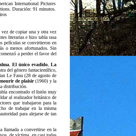
rican International Pictures
ions. Duración: 91 minutos.
iros
 vez de copiar una y otra vez
s literarias e hizo tabla rasa
s películas se convirtieron en
más o menos afortunados. Sin
comenzó a perder el favor del
 alma
,
El único evadido
,
La
tra del género fantacientífico,
an Le Fanu (28 de agosto de
mourir de plaisir
(1960) y la
a distribución.
abía encontrado el listón muy
dar al realizador británico de
ectores que trabajaron para la
cho de trabajar en la misma
autoridad para alejarse de tan
a llamada a convertirse en la
vos, de víctima, en casi todas