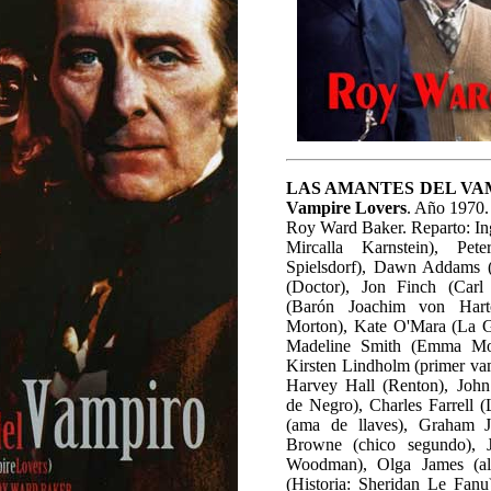
LAS AMANTES DEL VA
Vampire Lovers
. Año 1970.
Roy Ward Baker. Reparto: Ingr
Mircalla Karnstein), Pe
Spielsdorf), Dawn Addams 
(Doctor), Jon Finch (Carl
(Barón Joachim von Hart
Morton), Kate O'Mara (La G
Madeline Smith (Emma Mort
Kirsten Lindholm (primer vam
Harvey Hall (Renton), Joh
de Negro), Charles Farrell 
(ama de llaves), Graham 
Browne (chico segundo), J
Woodman), Olga James (al
(Historia: Sheridan Le Fanu