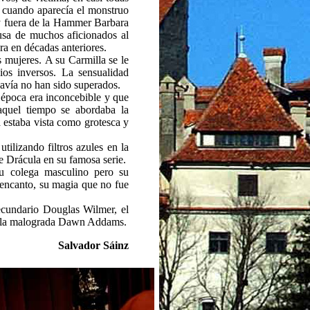
te cuando aparecía el monstruo
 fuera de la Hammer Barbara
usa de muchos aficionados al
ora en décadas anteriores.
s mujeres.
A su Carmilla se le
ios inversos. La sensualidad
davía no han sido superados.
a época era inconcebible y que
aquel tiempo se abordaba la
 estaba vista como grotesca y
ilizando filtros azules en la
e Drácula en su famosa serie.
su colega masculino pero su
u encanto, su magia que no fue
secundario Douglas Wilmer, el
 y la malograda Dawn Addams.
Salvador Sáinz