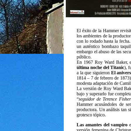
El éxito de la Hammer revisi
los ambientes de la productor
con lo rodado hasta la fecha.
un auténtico bombazo taquil
embargo el abuso de las secu
público.
En 1967 Roy Ward Baker, esf
última noche del Titanic
), 
a la que siguieron
El anivers
1814 – 7 de febrero de 1873)
modesta adaptación de Cami
La versión de Roy Ward Baker
bajo y superarlo fue completa
“
seguidor de Terence Fisher
Hammer acusándoles de ser 
productora. Un análisis tan s
grotesco tópico.
Las amantes del vampiro
e
versión femenina de Christoph