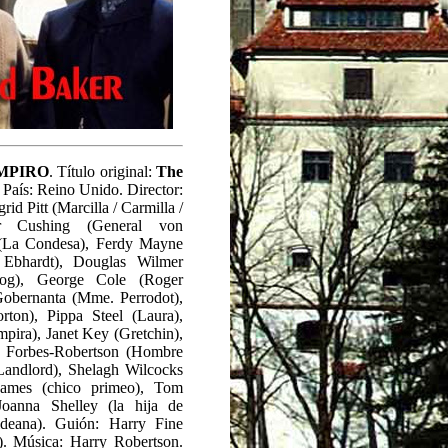
MPIRO
. Título original:
The
 País: Reino Unido. Director:
id Pitt (Marcilla / Carmilla /
ter Cushing (General von
(La Condesa), Ferdy Mayne
 Ebhardt), Douglas Wilmer
og), George Cole (Roger
obernanta (Mme. Perrodot),
on), Pippa Steel (Laura),
pira), Janet Key (Gretchin),
n Forbes-Robertson (Hombre
(Landlord), Shelagh Wilcocks
James (chico primeo), Tom
oanna Shelley (la hija de
deana). Guión: Harry Fine
). Música: Harry Robertson.