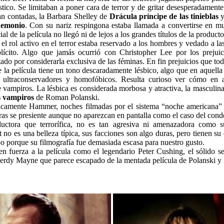
ástico. Se limitaban a poner cara de terror y de gritar desesperadamen
an contadas, la Barbara Shelley de
Drácula príncipe de las tinieblas
y
demonio
. Con su nariz respingona estaba llamada a convertirse en m
al de la película no llegó ni de lejos a los grandes títulos de la product
 el rol activo en el terror estaba reservado a los hombres y vedado a la
lícito. Algo que jamás ocurrió con Christopher Lee por los prejuic
ado por considerarla exclusiva de las féminas. En fin prejuicios que to
 la película tiene un tono descaradamente lésbico, algo que en aquell
es ultraconservadores y homofóbicos. Resulta curioso ver cómo en 
 vampiros. La lésbica es considerada morbosa y atractiva, la masculina
os vampiros
de Roman Polanski.
picamente Hammer, noches filmadas por el sistema “noche americana” ut
ras se presiente aunque no aparezcan en pantalla como el caso del cond
uctora que terrorífica, no es tan agresiva ni amenazadora como 
tt no es una belleza típica, sus facciones son algo duras, pero tienen s
o porque su filmografía fue demasiada escasa para nuestro gusto.
n fuerza a la película como el legendario Peter Cushing, el sólido 
Ferdy Mayne que parece escapado de la mentada película de Polanski