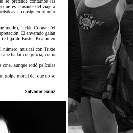
e se pretende contarnos las
la que es causante del viaje a
tísticas sí consiguen triunfar
ur
mudo), Jackie Coogan (el
rpretación. El envarado galán
n (e hija de Buster Keaton en
l número musical con Trixie
n sabe bailar con gracia, como
de cine, aunque rodó películas
un golpe mortal del que no se
Salvador Sáinz