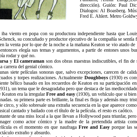
dirección). Guión: Paul Di
Dialogos: Al Boasberg. Mús
Fred E. Ahlert. Metro Goldw
 iba viento en popa con su productora independiente hasta que Loui
chenck, su concuñado y productor ejecutivo de la compañía se sentía f
n la venta por lo que de la noche a la mañana Keaton se vio atado de 
 entonces elegía sus temas y argumentos, a partir de entones unos bur
bía rodar y qué no.
arsa
y
El cameraman
son dos obras maestras indiscutibles, el fin de
la carrera del genial cómico.
nas siete películas sonoras que, salvo excepciones, carecen de calidad
cuados y torpes realizaciones. Actualmente
Doughboys
(1930) es con
iente bélico basado en los recuerdos de Keaton en su participación en
931), un tema que le desagradaba pero que destaca de las mediocridade
 Keaton era la irregular
Free and easy
(1930), un vehículo que si bien
das. su primera parte es brillante, la final es floja y además muy tris
 circo, y sólo sobresale una extraña secuencia en la que aparece como
cal cantado y bailado con el título de la película. el resto es caótico.
ntante de una miss local a la que llevan a Hollywood para triunfar, pero
nager como actor cómico y la madre de la pretendida artista como
película es el momento en que naufraga
Free and Easy
porque las s
ectáculo extraño y absurdo.