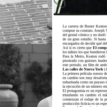
La carrera de Buster Keaton
comprar su contrato. Joseph S
del genial cómico y no dudó e
de un gran estudio. Si hasta
encargados de decidir qué de
Así si es cierto que
El comp
los talkies los que hundieron 
Para la Metro, Keaton rodó u
pisoteado con guiones inade
este periodo, un film de amb
Las calles de Nueva York
(1
La primera película sonora de
en cambio son muy desafortuna
enharinada como un payaso de
la ejecución de un número musi
El protagonista es un represe
triunfando en cambio el má
comienzan el rodaje de la 
producción ficticia es un esp