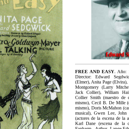
FREE AND EASY
. Año: 
Director: Edward Segdwic
(Elmer), Anita Page (Elvira),
Montgomery (Larry Mitchel
Jack Collier), William Hai
Collier Smith (maestro de 
mismo), Cecil B. De Mille (
mismo), Doris McMahon (cant
musical), Gwen Lee, John 
(actores de la escena de la 
Karl Dane (escena de la c
Fanharm, Arthur Lange,Ed