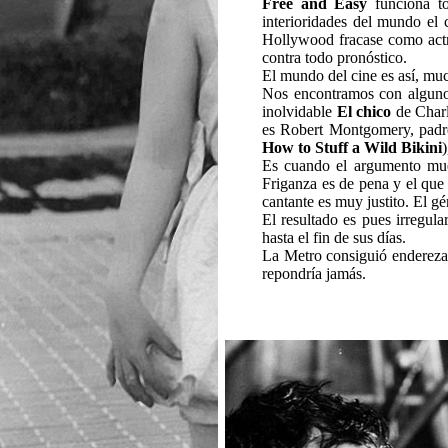
Free and Easy
funciona to
interioridades del mundo el c
Hollywood fracase como actriz
contra todo pronóstico.
El mundo del cine es así, muc
Nos encontramos con algunos
inolvidable
El chico
de Charl
es Robert Montgomery, padre
How to Stuff a Wild Bikini
)
Es cuando el argumento mue
Friganza es de pena y el que 
cantante es muy justito. El g
El resultado es pues irregula
hasta el fin de sus días.
La Metro consiguió enderezar
repondría jamás.