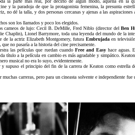
da la parte más real, por decirlo de algún modo, aquella en la qu
ine y la paradoja de que la protagonista femenina, la presunta estrel
, no dé la talla, y dos personas cercanas y ajenas a las aspiraciones ar
hos son los llamados y poco los elegidos.
 cameos de lujo: Cecil B. DeMille, Fred Niblo (director del
Ben H
ie Chaplin), Lionel Barrymore, toda una leyenda del mundo de la inte
 de la actriz Elizabeth Montgomery, futura
Embrujada
en televisió
, que no pasaría a la historia del cine precisamente.
stra las películas que ruedan cuando
Free and Easy
hace aguas. E
da título a la película en cambio es más agradable y simpático. Keato
énero musical no era lo suyo, evidentemente.
r y supuso el principio del fin de la carrera de Keaton como estrella 
 muchas carreras, pero para un cineasta solvente e independiente fue 