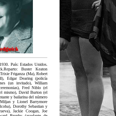
1930. País: Estados Unidos.
k.Reparto: Buster Keaton
 Trixie Friganza (Ma), Robert
l), Edgar Dearing (policía
nes (un invitado), William
ceremonias), Fred Niblo (el
el mismo), David Burton (el
ante y bailarina del número
Miljan y Lionel Barrymore
alcoba), Dorothy Sebastian y
ueva), Jackie Coogan, Joe
ward Brophy (ayudante de