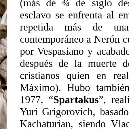
(más de ¾ de siglo des
esclavo se enfrenta al e
repetida más de una
contemporáneo a Nerón c
por Vespasiano y acabado
después de la muerte d
cristianos quien en rea
Máximo). Hubo también 
1977, “
Spartakus
”, rea
Yuri Grigorovich, basad
Kachaturian, siendo Vlad