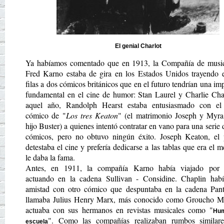
El genial Charlot
Ya habíamos comentado que en 1913, la Compañía de music
Fred Karno estaba de gira en los Estados Unidos trayendo e
filas a dos cómicos británicos que en el futuro tendrían una im
fundamental en el cine de humor: Stan Laurel y Charlie Cha
aquel año, Randolph Hearst estaba entusiasmado con e
cómico de "
Los tres Keaton
" (el matrimonio Joseph y Myra
hijo Buster) a quienes intentó contratar en vano para una serie 
cómicos, pero no obtuvo ningún éxito. Joseph Keaton, el p
detestaba el cine y prefería dedicarse a las tablas que era el 
le daba la fama.
Antes, en 1911, la compañía Karno había viajado por 
actuando en la cadena Sullivan - Considine. Chaplin hab
amistad con otro cómico que despuntaba en la cadena Pant
llamaba Julius Henry Marx, más conocido como Groucho M
actuaba con sus hermanos en revistas musicales como "
Hum
". Como las compañías realizaban rumbos similare
escuela