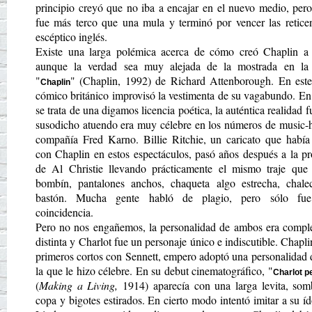
principio creyó que no iba a encajar en el nuevo medio, per
fue más terco que una mula y terminó por vencer las reticen
escéptico inglés.
Existe una larga polémica acerca de cómo creó Chaplin a 
aunque la verdad sea muy alejada de la mostrada en la 
"
" (Chaplin, 1992) de Richard Attenborough. En este 
Chaplin
cómico británico improvisó la vestimenta de su vagabundo. En
se trata de una digamos licencia poética, la auténtica realidad f
susodicho atuendo era muy célebre en los números de music-h
compañía Fred Karno. Billie Ritchie, un caricato que había
con Chaplin en estos espectáculos, pasó años después a la p
de Al Christie llevando prácticamente el mismo traje que 
bombín, pantalones anchos, chaqueta algo estrecha, chal
bastón. Mucha gente habló de plagio, pero sólo fue
coincidencia.
Pero no nos engañemos, la personalidad de ambos era compl
distinta y Charlot fue un personaje único e indiscutible. Chapli
primeros cortos con Sennett, empero adoptó una personalidad d
la que le hizo célebre. En su debut cinematográfico, "
Charlot p
(
Making a Living,
1914) aparecía con una larga levita, som
copa y bigotes estirados. En cierto modo intentó imitar a su 