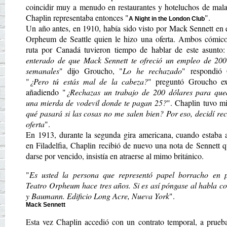
coincidir muy a menudo en restaurantes y hoteluchos de mala
Chaplin representaba entonces "
".
A Night in the London Club
Un año antes, en 1910, había sido visto por Mack Sennett en 
Orpheum de Seattle quien le hizo una oferta. Ambos cómico
ruta por Canadá tuvieron tiempo de hablar de este asunto:
enterado de que Mack Sennett te ofreció un empleo de 200
semanales
" dijo Groucho, "
Lo he rechazado
" respondió 
"
¿Pero tú estás mal de la cabeza?
" preguntó Groucho ex
añadiendo "
¿Rechazas un trabajo de 200 dólares para que
una mierda de vodevil donde te pagan 25?
". Chaplin tuvo m
qué pasará si las cosas no me salen bien? Por eso, decidí re
oferta
".
En 1913, durante la segunda gira americana, cuando estaba 
en Filadelfia, Chaplin recibió de nuevo una nota de Sennett q
darse por vencido, insistía en atraerse al mimo británico.
"
Es usted la persona que representó papel borracho en 
Teatro Orpheum hace tres años. Si es así póngase al habla c
y Baumann. Edificio Long Acre, Nueva York
".
Mack Sennett
Esta vez Chaplin accedió con un contrato temporal, a prueb