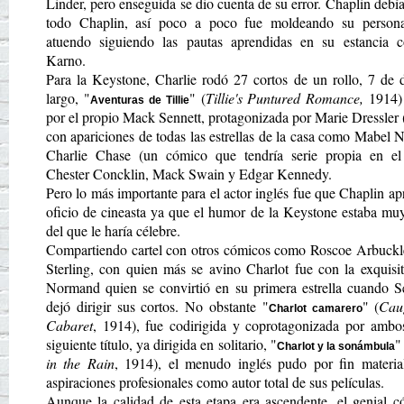
Linder, pero enseguida se dio cuenta de su error. Chaplin debía
todo Chaplin, así poco a poco fue moldeando su person
atuendo siguiendo las pautas aprendidas en su estancia 
Karno.
Para la Keystone, Charlie rodó 27 cortos de un rollo, 7 de 
largo, "
" (
Tillie's Puntured Romance,
1914) 
Aventuras de Tillie
por el propio Mack Sennett, protagonizada por Marie Dressler (
con apariciones de todas las estrellas de la casa como Mabel
Charlie Chase (un cómico que tendría serie propia en el 
Chester Concklin, Mack Swain y Edgar Kennedy.
Pero lo más importante para el actor inglés fue que Chaplin ap
oficio de cineasta ya que el humor de la Keystone estaba mu
del que le haría célebre.
Compartiendo cartel con otros cómicos como Roscoe Arbuckl
Sterling, con quien más se avino Charlot fue con la exquisi
Normand quien se convirtió en su primera estrella cuando Se
dejó dirigir sus cortos. No obstante "
" (
Cau
Charlot camarero
Cabaret
, 1914), fue codirigida y coprotagonizada por ambo
siguiente título, ya dirigida en solitario, "
"
Charlot y la sonámbula
in the Rain
, 1914), el menudo inglés pudo por fin material
aspiraciones profesionales como autor total de sus películas.
Aunque la calidad de esta etapa era ascendente, el genial c