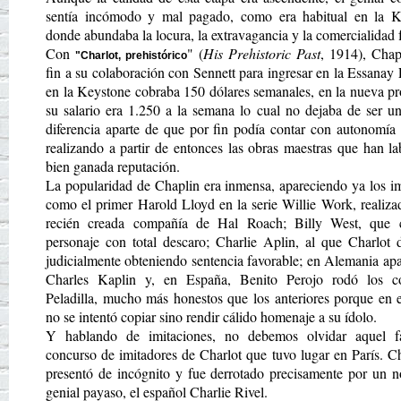
sentía incómodo y mal pagado, como era habitual en la K
donde abundaba la locura, la extravagancia y la comercialidad f
Con
" (
His Prehistoric Past
, 1914), Chap
"Charlot, prehistórico
fin a su colaboración con Sennett para ingresar en la Essanay 
en la Keystone cobraba 150 dólares semanales, en la nueva p
su salario era 1.250 a la semana lo cual no dejaba de ser u
diferencia aparte de que por fin podía contar con autonomía 
realizando a partir de entonces las obras maestras que han l
bien ganada reputación.
La popularidad de Chaplin era inmensa, apareciendo ya los i
como el primer Harold Lloyd en la serie Willie Work, realiza
recién creada compañía de Hal Roach; Billy West, que 
personaje con total descaro; Charlie Aplin, al que Charlot
judicialmente obteniendo sentencia favorable; en Alemania ap
Charles Kaplin y, en España, Benito Perojo rodó los c
Peladilla, mucho más honestos que los anteriores porque en 
no se intentó copiar sino rendir cálido homenaje a su ídolo.
Y hablando de imitaciones, no debemos olvidar aquel fa
concurso de imitadores de Charlot que tuvo lugar en París. C
presentó de incógnito y fue derrotado precisamente por un 
genial payaso, el español Charlie Rivel.