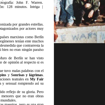
tografía: John F. Warren.
ión: 128 minutos. Intriga |
onizada por grandes estrellas.
rotagonizados por actores muy
países marxistas como Berlín
s regímenes tenían ente muchos
o desmedida que contrarresta la
si bien no eran ningún paraíso
Muro de Berlín se han visto
e de opinión al respecto si es
ue tuvo malas palabras con el
pins
y
Sonrisas y lágrimas
.
taciones teatrales en
My Fair
a y sensual rompiendo así su
ido reflejo de su gloria. Pero
as menores que no eran obras
s mundiales.
as maestras, pero es una gran