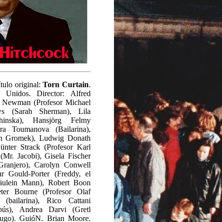
ítulo original:
Torn Curtain
.
 Unidos. Director: Alfred
ul Newman (Profesor Michael
ws (Sarah Sherman), Lila
inska), Hansjörg Felmy
ra Toumanova (Bailarina),
nn Gromek), Ludwig Donath
ünter Strack (Profesor Karl
Mr. Jacobi), Gisela Fischer
Granjero), Carolyn Conwell
ur Gould-Porter (Freddy, el
Fräulein Mann), Robert Boon
eter Bourne (Profesor Olaf
(bailarina), Rico Cattani
obús), Andrea Darvi (Gretl
ugo). GuióN. Brian Moore.