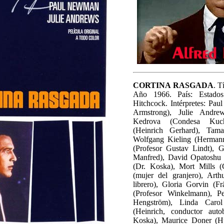
CORTINA RASGADA
. T
Año 1966. País: Estados
Hitchcock. Intérpretes: Pa
Armstrong), Julie Andre
Kedrova (Condesa Kuch
(Heinrich Gerhard), Tama
Wolfgang Kieling (Herma
(Profesor Gustav Lindt), G
Manfred), David Opatoshu (
(Dr. Koska), Mort Mills (
(mujer del granjero), Arth
librero), Gloria Gorvin (
(Profesor Winkelmann), P
Hengström), Linda Carol 
(Heinrich, conductor aut
Koska), Maurice Doner (H