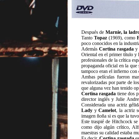
Después de
Marnie, la ladr
Tanto
Topaz
(1969), como
F
poco conocidos en la industria
Además
Cortina rasgada
Oriental en el primer título 
profesionales de la crítica es
propaganda oficial en la que 
tampoco eran el infierno con 
Ambas películas fueron mas
revalorizadas por parte de lo
que alguna vez han tenido opi
Cortina rasgada
tiene dos p
director inglés y Julie Andr
Considerada una actriz gélida
Lady
y
Camelot
, la actri
imagen ñoña si es que la tuv
Este traspié de Hitchcock s
como dijo algún crítico, Al
maestras su calidad estaba mu
Es decir,
Cortina rasgada
es