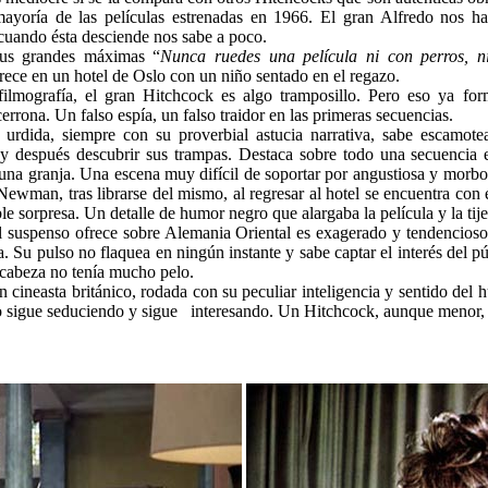
mayoría de las películas estrenadas en 1966. El gran Alfredo nos h
 cuando ésta desciende nos sabe a poco.
us grandes máximas “
Nunca ruedes una película ni con perros, n
rece en un hotel de Oslo con un niño sentado en el regazo.
lmografía, el gran Hitchcock es algo tramposillo. Pero eso ya for
errona. Un falso espía, un falso traidor en las primeras secuencias.
urdida, siempre con su proverbial astucia narrativa, sabe escamotea
y después descubrir sus trampas. Destaca sobre todo una secuencia e
a granja. Una escena muy difícil de soportar por angustiosa y morbo
Newman, tras librarse del mismo, al regresar al hotel se encuentra con
 sorpresa. Un detalle de humor negro que alargaba la película y la tijer
l suspenso ofrece sobre Alemania Oriental es exagerado y tendencioso
. Su pulso no flaquea en ningún instante y sabe captar el interés del p
 cabeza no tenía mucho pelo.
n cineasta británico, rodada con su peculiar inteligencia y sentido del 
do sigue seduciendo y sigue interesando. Un Hitchcock, aunque menor,