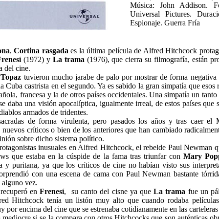
Música: John Addison. Fo
Universal Pictures. Durac
Espionaje. Guerra Fría
ona
,
Cortina rasgada
es la última película de Alfred Hitchcock protag
renesí
(1972) y
La trama
(1976), que cierra su filmografía, están p
 del cine.
y
Topaz
tuvieron mucho jarabe de palo por mostrar de forma negativa 
y la Cuba castrista en el segundo. Ya es sabido la gran simpatía que eso
pañola, francesa y la de otros países occidentales. Una simpatía un tant
se daba una visión apocalíptica, igualmente irreal, de estos países que 
diablos armados de tridentes.
acradas de forma virulenta, pero pasados los años y tras caer el 
s nuevos críticos o bien de los anteriores que han cambiado radicalment
nión sobre dicho sistema político.
rotagonistas inusuales en Alfred Hitchcock, el rebelde Paul Newman q
ews que estaba en la cúspide de la fama tras triunfar con
Mary Pop
 y puritana, ya que los críticos de cine no habían visto sus interpre
z sorprendió con una escena de cama con Paul Newman bastante tórrid
o alguno vez.
e recuperó en
Frenesí
, su canto del cisne ya que
La trama
fue un pál
fred Hitchcock tenía un listón muy alto que cuando rodaba películ
y por encima del cine que se estrenaba cotidianamente en las cartelera
 mediocre si se la compara con otros Hitchcocks que son auténticas obr