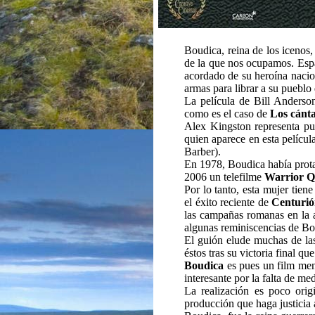
Boudica, reina de los icenos,
de la que nos ocupamos. Espa
acordado de su heroína nacio
armas para librar a su pueblo
La película de Bill Anderso
como es el caso de
Los cánt
Alex Kingston representa pu
quien aparece en esta pelícu
Barber).
En 1978, Boudica había prot
2006 un telefilme
Warrior Q
Por lo tanto, esta mujer tie
el éxito reciente de
Centuri
las campañas romanas en la 
algunas reminiscencias de Bo
El guión elude muchas de las
éstos tras su victoria final q
Boudica
es pues un film men
interesante por la falta de me
La realización es poco ori
producción que haga justicia a