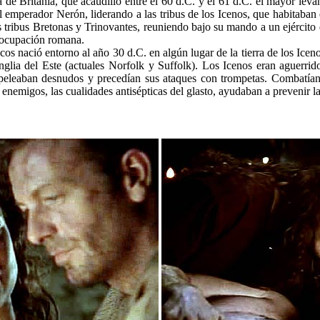
a de Britania, que acaudilló entre el 60 d.C. y el 61 d.C. el mayor lev
 emperador Nerón, liderando a las tribus de los Icenos, que habitaban 
s tribus Bretonas y Trinovantes, reuniendo bajo su mando a un ejército 
a ocupación romana.
cos nació entorno al año 30 d.C. en algún lugar de la tierra de los Iceno
Anglia del Este (actuales Norfolk y Suffolk). Los Icenos eran aguerri
peleaban desnudos y precedían sus ataques con trompetas. Combatían 
s enemigos, las cualidades antisépticas del glasto, ayudaban a prevenir la