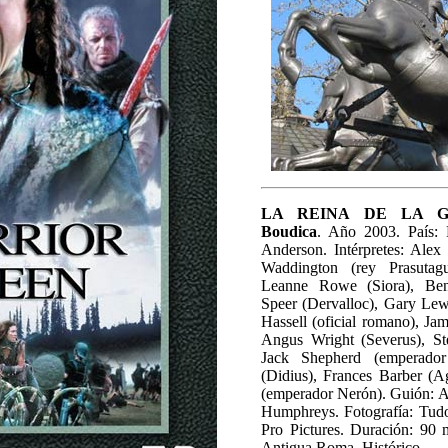
LA REINA DE LA 
Boudica
. Año 2003. País: 
Anderson. Intérpretes: Alex
Waddington (rey Prasutagu
Leanne Rowe (Siora), Be
Speer (Dervalloc), Gary Lew
Hassell (oficial romano), Ja
Angus Wright (Severus), St
Jack Shepherd (emperador
(Didius), Frances Barber (A
(emperador Nerón). Guión: 
Humphreys. Fotografía: Tud
Pro Pictures. Duración: 90 
Antigua Roma. Histórico