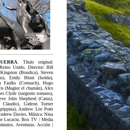
GUERRA
. Título original:
Reino Unido. Director: Bill
 Kingston (Boudica), Steven
s), Emily Blunt (Isolda),
n Faulks (Connach), Hugo
is (Magior el chamán), Alex
mes Clyde (sargento romano),
eve John Shepherd (Catus),
 Claudio), Gideon Turner
grippina), Andrew Lee Potts
Andrew Davies. Música: Nina
or Lucaciu. Box TV / Media
minutos. Aventuras. Acción |