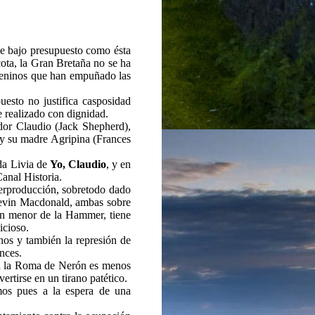
 de bajo presupuesto como ésta
ota, la Gran Bretaña no se ha
emeninos que han empuñado las
esto no justifica casposidad
 realizado con dignidad.
dor Claudio (Jack Shepherd),
 y su madre Agripina (Frances
ida Livia de
Yo, Claudio
, y en
anal Historia.
perproducción, sobretodo dado
vin Macdonald, ambas sobre
n menor de la Hammer, tiene
icioso.
nos y también la represión de
ances.
ra la Roma de Nerón es menos
ertirse en un tirano patético.
mos pues a la espera de una