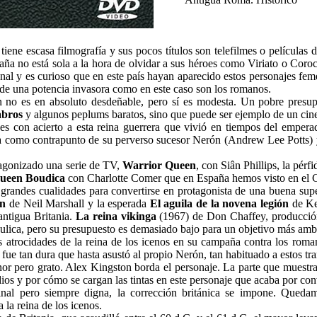
 tiene escasa filmografía y sus pocos títulos son telefilmes o películas
ña no está sola a la hora de olvidar a sus héroes como Viriato o Coroc
nal y es curioso que en este país hayan aparecido estos personajes f
 de una potencia invasora como en este caso son los romanos.
n no es en absoluto desdeñable, pero sí es modesta. Un pobre presupu
abros
y algunos peplums baratos, sino que puede ser ejemplo de un cine
es con acierto a esta reina guerrera que vivió en tiempos del empera
la como contrapunto de su perverso sucesor Nerón (Andrew Lee Potts)
agonizado una serie de TV,
Warrior Queen
, con Siân Phillips, la pérf
ueen Boudica
con Charlotte Comer que en España hemos visto en el C
ne grandes cualidades para convertirse en protagonista de una buena su
ón
de Neil Marshall y la esperada
El aguila de la novena legión
de Ke
antigua Britania.
La reina vikinga
(1967) de Don Chaffey, producció
ulica, pero su presupuesto es demasiado bajo para un objetivo más amb
 atrocidades de la reina de los icenos en su campaña contra los roma
ue fue tan dura que hasta asustó al propio Nerón, tan habituado a estos tr
or pero grato. Alex Kingston borda el personaje. La parte que muest
dios y por cómo se cargan las tintas en este personaje que acaba por conv
ginal pero siempre digna, la corrección británica se impone. Queda
 la reina de los icenos.