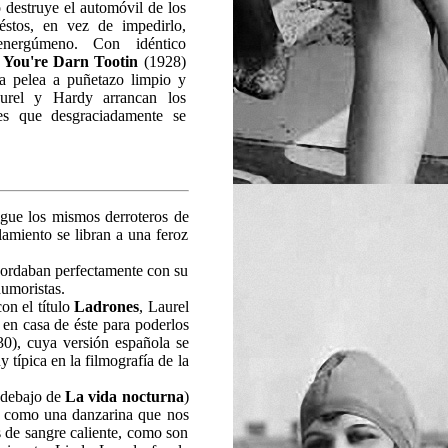
 destruye el automóvil de los
 éstos, en vez de impedirlo,
energúmeno. Con idéntico
a
You're Darn Tootin
(1928)
a pelea a puñetazo limpio y
aurel y Hardy arrancan los
tes que desgraciadamente se
igue los mismos derroteros de
amiento se libran a una feroz
ncordaban perfectamente con su
humoristas.
on el título
Ladrones
, Laurel
 en casa de éste para poderlos
30), cuya versión española se
típica en la filmografía de la
s debajo de
La vida nocturna
)
es, como una danzarina que nos
s de sangre caliente, como son