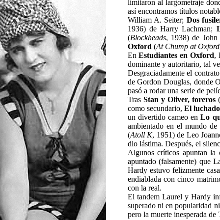
limitaron al largometraje don
así encontramos títulos notab
William A. Seiter;
Dos fusile
1936) de Harry Lachman;
(
Blockheads
, 1938) de John
Oxford
(
At Chump at Oxford
En
Estudiantes en Oxford
,
dominante y autoritario, tal ve
Desgraciadamente el contrato 
de Gordon Douglas, donde Ol
pasó a rodar una serie de pelí
Tras
Stan y Oliver, toreros
como secundario,
El luchad
un divertido cameo en
Lo qu
ambientado en el mundo de l
(
Atoll K
, 1951) de Leo Joanno
dio lástima. Después, el silenc
Algunos críticos apuntan la 
apuntado (falsamente) que La
Hardy estuvo felizmente casa
endiablada con cinco matrimo
con la real.
El tandem Laurel y Hardy inf
superado ni en popularidad ni
pero la muerte inesperada de 