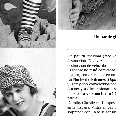
Un par de gi
Un par de marinos
(
Two Ta
destrucción, Esta vez los co
destrucción de vehículos.
El sonoro no restó comicidad 
imagen, convirtiéndose en un 
En
Noche de ladrones
(
High
y Hardy son convencidos por u
detener y así impresionar a 
titulaba
La vida nocturna
(19
pareja.
Dorothy Christie era la espos
en la hispana. Vistas ambas v
sorprende con un baile sensua