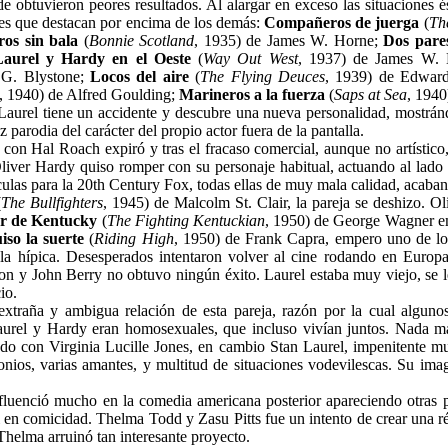
de obtuvieron peores resultados. Al alargar en exceso las situaciones é
les que destacan por encima de los demás:
Compañeros de juerga
(
Th
ros sin bala
(
Bonnie Scotland
, 1935) de James W. Horne;
Dos pares
Laurel y Hardy en el Oeste
(
Way Out West
, 1937) de James W.
 G. Blystone;
Locos del aire
(
The Flying Deuces
, 1939) de Edwar
, 1940) de Alfred Goulding;
Marineros a la fuerza
(
Saps at Sea
, 194
 Laurel tiene un accidente y descubre una nueva personalidad, mostrán
z parodia del carácter del propio actor fuera de la pantalla.
con Hal Roach expiró y tras el fracaso comercial, aunque no artístico
iver Hardy quiso romper con su personaje habitual, actuando al lado
culas para la 20th Century Fox, todas ellas de muy mala calidad, acaban
(
The Bullfighters
, 1945) de Malcolm St. Clair, la pareja se deshizo. O
or de Kentucky
(
The Fighting Kentuckian
, 1950) de George Wagner e
iso la suerte
(
Riding High
, 1950) de Frank Capra, empero uno de los 
a hípica. Desesperados intentaron volver al cine rodando en Europ
n y John Berry no obtuvo ningún éxito. Laurel estaba muy viejo, se le
io.
extraña y ambigua relación de esta pareja, razón por la cual alguno
urel y Hardy eran homosexuales, que incluso vivían juntos. Nada más
do con Virginia Lucille Jones, en cambio Stan Laurel, impenitente mu
nios, varias amantes, y multitud de situaciones vodevilescas. Su ima
luenció mucho en la comedia americana posterior apareciendo otras pa
 en comicidad. Thelma Todd y Zasu Pitts fue un intento de crear una 
Thelma arruinó tan interesante proyecto.