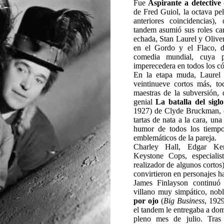
Fue
Aspirante a detective
de Fred Guiol, la octava pel
anteriores coincidencias)
tandem asumió sus roles cara
echada, Stan Laurel y Olive
en el Gordo y el Flaco, d
comedia mundial, cuya p
imperecedera en todos los có
En la etapa muda, Laurel 
veintinueve cortos más, tod
maestras de la subversión, 
genial
La batalla del siglo
1927) de Clyde Bruckman, 
tartas de nata a la cara, un
humor de todos los tiempo
emblemáticos de la pareja.
Charley Hall, Edgar Ke
Keystone Cops, especialist
realizador de algunos cortos
convirtieron en personajes ha
James Finlayson continuó 
villano muy simpático, nob
por ojo
(
Big Business
, 192
el tandem le entregaba a dom
pleno mes de julio. Tras