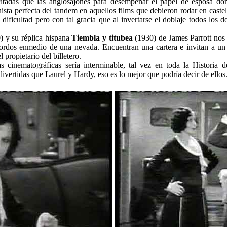
citadas que las anglosajones para desempeñar el papel de esposa do
ista perfecta del tandem en aquellos films que debieron rodar en cast
dificultad pero con tal gracia que al invertarse el doblaje todos los d
) y su réplica hispana
Tiembla y titubea
(1930) de James Parrott nos
sordos enmedio de una nevada. Encuentran una cartera e invitan a un 
 propietario del billetero.
s cinematográficas sería interminable, tal vez en toda la Historia 
ivertidas que Laurel y Hardy, eso es lo mejor que podría decir de ellos