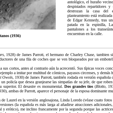
antológico, el huraño vecino
despistados repartidores y
destrozan la casa del 
planteamiento está realizad
de Edgar Kennedy, tras un
patada en la espinilla, L
pantalones a los transeún
encuentran en la calle.
tanos (1936)
rs
, 1928) de James Parrott, el hermano de Charley Chase, tambien s
nductores de una fila de coches que se ven bloqueados por un embotell
a sus cortos, antes al contrario aún la acrecentó. Sus típicas voces co
ejemplo a imitar por multitud de cómicos, payasos circenses, y demás 
t Owols
, 1930) de James Parrott, también rodada en versión española c
n policía que desea granjearse las simpatías de su jefe, de que roben
su superior. El desastre es monumental.
Dos grandes tíos
(
Blotto
, 19
30), ambas de Parrott, aparece el personaje de la esposa dominante muy 
a de Laurel en la versión anglosajona, Linda Loredo (véase cuato foto
ersiones (la española es más larga al añadirse atracciones adicional
l y erótico), me inclino francamente por la segunda porque las actrice