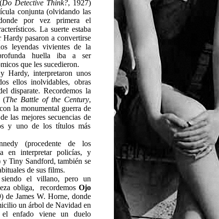
(
Do Detective Think?
, 1927)
ícula conjunta (olvidando las
, donde por vez primera el
cterísticos. La suerte estaba
r Hardy pasaron a convertirse
os leyendas vivientes de la
rofunda huella iba a ser
micos que les sucedieron.
y Hardy, interpretaron unos
os ellos inolvidables, obras
del disparate. Recordemos la
(
The Battle of the Century
,
con la monumental guerra de
a de las mejores secuencias de
s y uno de los títulos más
nnedy (procedente de los
a en interpretar policías, y
) y Tiny Sandford, también se
bituales de sus films.
siendo el villano, pero un
leza obliga, recordemos
Ojo
9) de James W. Horne, donde
icilio un árbol de Navidad en
 el enfado viene un duelo