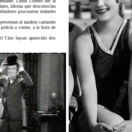
minante. Linda Loredo fue la
ellano, idioma que desconocían
obladores procuraron imitarles
 presentan al tandem cantando
policía a comer, a la hora de
del Cine hayan aparecido dos
.