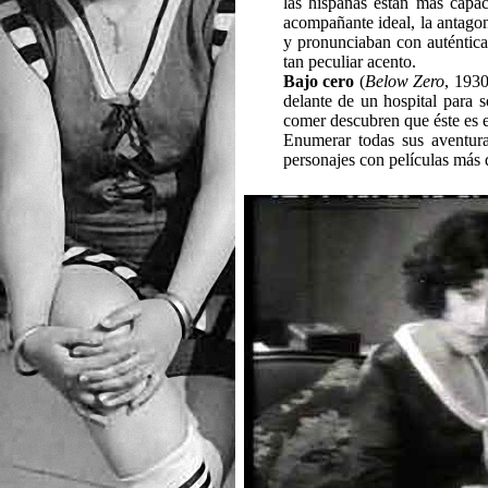
las hispanas están más capa
acompañante ideal, la antagon
y pronunciaban con auténtica 
tan peculiar acento.
Bajo cero
(
Below Zero
, 1930
delante de un hospital para 
comer descubren que éste es el
Enumerar todas sus aventura
personajes con películas más d