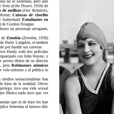
stas no se sostenían, pero aún
e Sons of the Desert
, 1934) de
 de mellizos
(
Our Relations
,
 Horne;
Cabezas de chorlito
d Sutherland;
Estudiantes en
0) de Gordon Douglas
donos un personaje arrogante,
, de
Zenobia
(
Zenobia
, 1939)
 de Harry Langdon, el tandem
do por hundir sus carreras.
liver Hardy rodó dos películas
mparejado con John Wayne, y
peores títulos de su director
a, pero
Robinsones atómicos
 veía enfermo y al público le
s medios sensacionalistas han
 lejos de la realidad. Oliver
jeriego, tuvo una vida sexual
gen fílmica nada tuvo que ver
rejas que ni de lejos les han
réplica femenina al famoso dúo